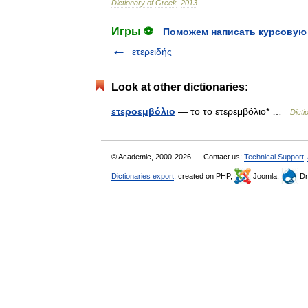
Dictionary
of
Greek
.
2013
.
Игры ⚽
Поможем написать курсовую
ετερειδής
Look at other dictionaries:
ετεροεμβόλιο
— το το ετερεμβόλιο* …
Dicti
© Academic, 2000-2026
Contact us:
Technical Support
,
Dictionaries export
, created on PHP,
Joomla,
Dr