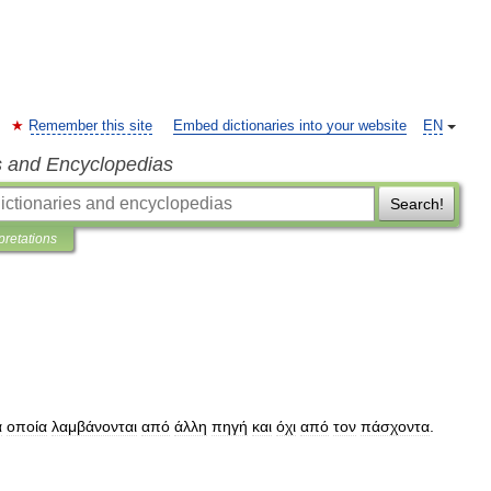
Remember this site
Embed dictionaries into your website
EN
s and Encyclopedias
Search!
pretations
α
οποία
λαμβάνονται
από
άλλη
πηγή
και
όχι
από
τον
πάσχοντα
.