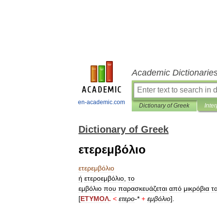
Academic Dictionarie
en-academic.com
Dictionary of Greek
Inter
Dictionary of Greek
ετερεμβόλιο
ετερεμβόλιο
ή
ετεροεμβόλιο
,
το
εμβόλιο
που
παρασκευάζεται
από
μικρόβια
τ
[
ΕΤΥΜΟΛ
.
<
ετερο
-*
+
εμβόλιο
].